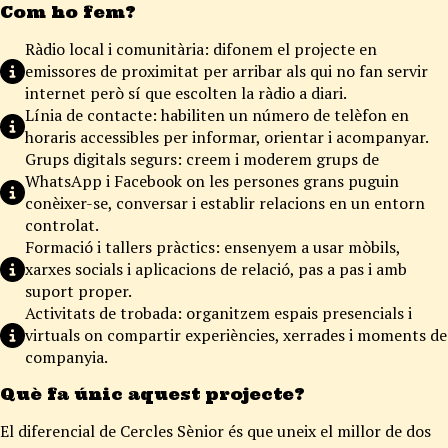
Com ho fem?
Ràdio local i comunitària: difonem el projecte en
emissores de proximitat per arribar als qui no fan servir
internet però sí que escolten la ràdio a diari.
Línia de contacte: habiliten un número de telèfon en
horaris accessibles per informar, orientar i acompanyar.
Grups digitals segurs: creem i moderem grups de
WhatsApp i Facebook on les persones grans puguin
conèixer-se, conversar i establir relacions en un entorn
controlat.
Formació i tallers pràctics: ensenyem a usar mòbils,
xarxes socials i aplicacions de relació, pas a pas i amb
suport proper.
Activitats de trobada: organitzem espais presencials i
virtuals on compartir experiències, xerrades i moments de
companyia.
Què fa únic aquest projecte?
El diferencial de Cercles Sènior és que uneix el millor de dos