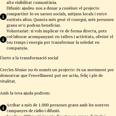
alta visibilitat comunitària.
Difusió: ajudeu-nos a donar a conèixer el projecte
compartint-lo en xarxes socials, mitjans locals i entre
entitats afins. Quanta més gent el conegui, més persones
grans se’n podran beneficiar.
Voluntariat: si vols implicar-te de forma directa, pots
col·laborar acompanyant en tallers i activitats, oferint el
teu temps i energia per transformar la soledat en
companyia.
Únete a la transformació social
Cercles Sènior no és només un projecte: és un moviment per
demostrar que l’envelliment pot ser actiu, feliç i ple de
vitalitat.
Amb la teva ajuda podrem:
Arribar a més de 1.000 persones grans amb les nostres
campanyes de ràdio i difusió.