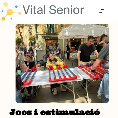
Omet
al
contingut
Jocs i estimulació