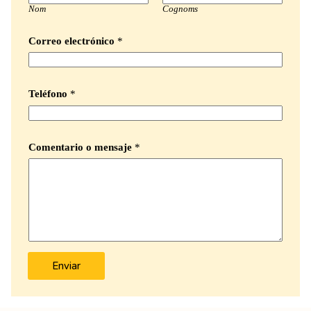
Nom
Cognoms
Correo electrónico
*
*
Teléfono
*
T
e
l
é
f
Comentario o mensaje
*
o
n
o
*
Enviar
A
l