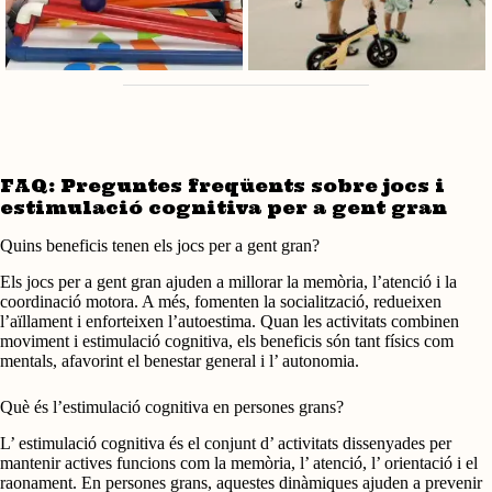
FAQ: Preguntes freqüents sobre jocs i
estimulació cognitiva per a gent gran
Quins beneficis tenen els jocs per a gent gran?
Els jocs per a gent gran ajuden a millorar la memòria, l’atenció i la
coordinació motora. A més, fomenten la socialització, redueixen
l’aïllament i enforteixen l’autoestima. Quan les activitats combinen
moviment i estimulació cognitiva, els beneficis són tant físics com
mentals, afavorint el benestar general i l’ autonomia.
Què és l’estimulació cognitiva en persones grans?
L’ estimulació cognitiva és el conjunt d’ activitats dissenyades per
mantenir actives funcions com la memòria, l’ atenció, l’ orientació i el
raonament. En persones grans, aquestes dinàmiques ajuden a prevenir