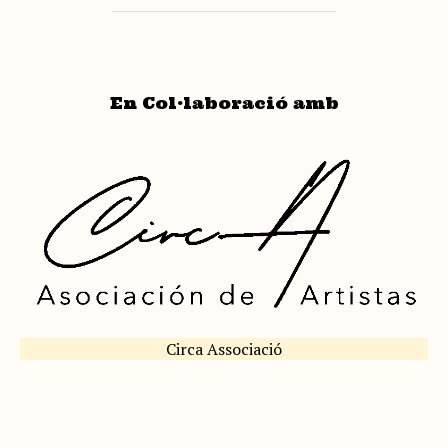
t
e
r
n
a
t
En Col·laboració amb
i
v
e
Slide 1 of 2
:
Circa Associació