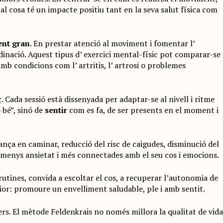
al cosa té un impacte positiu tant en la seva salut física com
ent gran
. En prestar atenció al moviment i fomentar l’
rdinació. Aquest tipus d’ exercici mental-físic pot comparar-se
mb condicions com l’ artritis, l’ artrosi o problemes
 Cada sessió està dissenyada per adaptar-se al nivell i ritme
 bé”, sinó de
sentir
com es fa, de ser presents en el moment i
nça en caminar, reducció del risc de caigudes, disminució del
b menys ansietat i més connectades amb el seu cos i emocions.
rutines, convida a escoltar el cos, a recuperar l’autonomia de
nior: promoure un envelliment saludable, ple i amb sentit.
ers. El mètode Feldenkrais no només millora la qualitat de vida