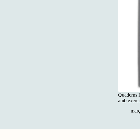
Quaderns R
amb exercic
març