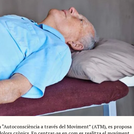
m a “Autoconsciència a través del Moviment” (ATM), es proposa
dolors crònics. En centrar-se en com es realitza el moviment,