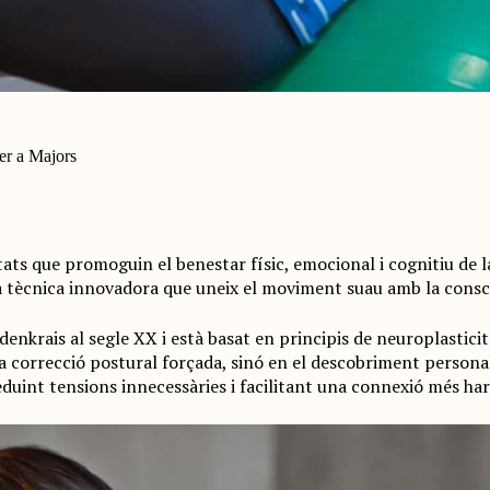
er a Majors
ivitats que promoguin el benestar físic, emocional i cognitiu d
a tècnica innovadora que uneix el moviment suau amb la consciè
enkrais al segle XX i està basat en principis de neuroplastici
 la correcció postural forçada, sinó en el descobriment persona
eduint tensions innecessàries i facilitant una connexió més ha