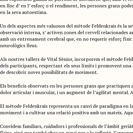
en lloc d’ en l’ esforç o el rendiment, les persones grans pode
en la seva autoestima.
Un dels aspectes més valuosos del mètode Feldenkrais és la se
observació interna, s’ activen zones del cervell relacionades 
amb un entrenament cerebral que, en no requerir esforç físic i
neurològics lleus.
Als nostres tallers de Vital Sènior, incorporem el mètode Feld
dels participants, respectant els seus límits i promovent una ac
de descobrir noves possibilitats de moviment.
Els beneficis observats en les persones grans que practiquen 
dolor articular i muscular, i un augment de l’agilitat mental
El mètode Feldenkrais representa un canvi de paradigma en la c
moviment i a cultivar una relació positiva amb un mateix. Aqu
Convidem familiars, cuidadors i professionals de l’àmbit gerià
física, sinó que també obre un espai per a la reflexió, l’aprenen