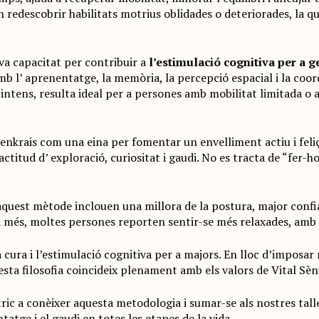
n redescobrir habilitats motrius oblidades o deteriorades, la qu
va capacitat per contribuir a
l’estimulació cognitiva per a g
amb l’ aprenentatge, la memòria, la percepció espacial i la coo
ntens, resulta ideal per a persones amb mobilitat limitada o a
enkrais com una eina per fomentar un envelliment actiu i feliç.
titud d’ exploració, curiositat i gaudi. No es tracta de “fer-ho
aquest mètode inclouen una millora de la postura, major confia
. A més, moltes persones reporten sentir-se més relaxades, am
ura i l’estimulació cognitiva per a majors. En lloc d’imposar 
esta filosofia coincideix plenament amb els valors de Vital Sè
tric a conèixer aquesta metodologia i sumar-se als nostres tall
tatge i el gaudi en totes les etapes de la vida.