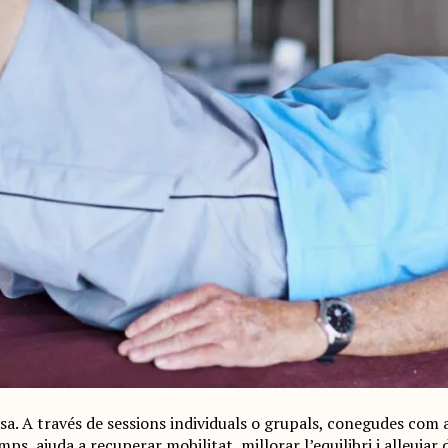
osa. A través de sessions individuals o grupals, conegudes co
, ajuda a recuperar mobilitat, millorar l’equilibri i alleujar 