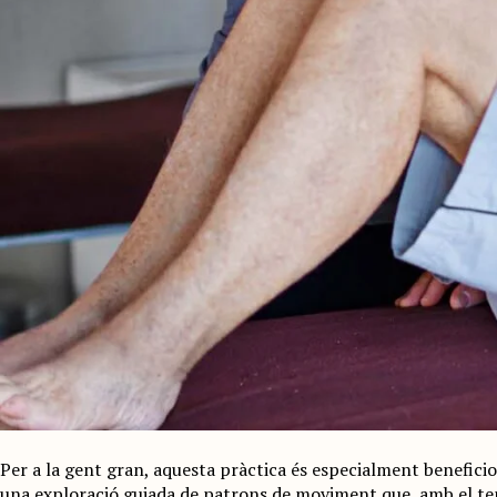
Per a la gent gran, aquesta pràctica és especialment benefici
una exploració guiada de patrons de moviment que, amb el temps