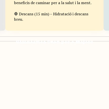
beneficis de caminar per a la salut i la ment.
🛑 Descans (15 min) – Hidratació i descans
breu.
Gimnàstica Suau per a Majors