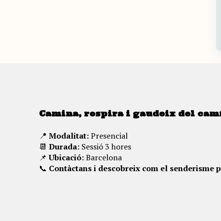
Camina, respira i gaudeix del camí
📍
Modalitat:
Presencial
📆
Durada:
Sessió 3 hores
📌
Ubicació:
Barcelona
📞
Contàctans i descobreix com el senderisme po