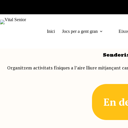
Omet
al
contingut
Inici
Jocs per a gent gran
Eixos
Senderi
Organitzem activitats físiques a l’aire lliure mitjançant c
En d